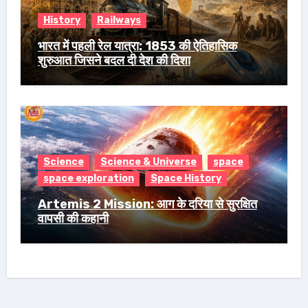
History
Railways
भारत में पहली रेल यात्रा: 1853 की ऐतिहासिक
शुरुआत जिसने बदल दी देश की दिशा
Science
Science & Universe
space
space exploration
Space History
Artemis 2 Mission: आग के दरिया से सुरक्षित
वापसी की कहानी