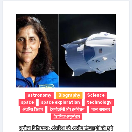
astronomy
Biography
Science
space
space exploration
technology
अंतरिक्ष विज्ञान
टेक्नोलॉजी और इनोवेशन
नासा समाचार
वैज्ञानिक अनुसंधान
सुनीता विलियम्स: अंतरिक्ष की असीम ऊंचाइयों को छूने