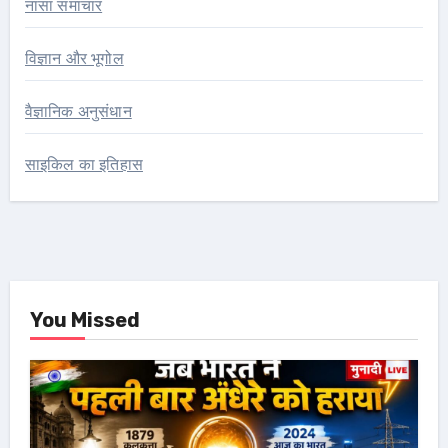
नासा समाचार
विज्ञान और भूगोल
वैज्ञानिक अनुसंधान
साइकिल का इतिहास
You Missed